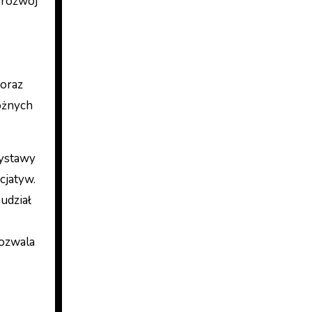
 rozwój
 oraz
óżnych
wystawy
cjatyw.
udział
pozwala