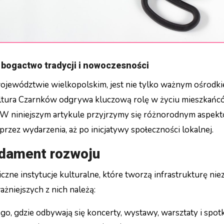
 bogactwo tradycji i nowoczesności
ultura Czarnków odgrywa kluczową rolę w życiu mieszkańc
. W niniejszym artykule przyjrzymy się różnorodnym aspek
oprzez wydarzenia, aż po inicjatywy społeczności lokalnej.
undament rozwoju
zne instytucje kulturalne, które tworzą infrastrukturę ni
żniejszych z nich należą:
ego, gdzie odbywają się koncerty, wystawy, warsztaty i spot