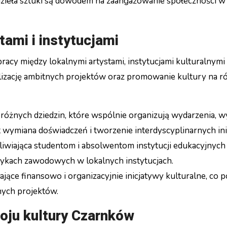
dzieła sztuki są dowodem na zaangażowanie społeczności w
tami i instytucjami
pracy między lokalnymi artystami, instytucjami kulturalnymi
alizację ambitnych projektów oraz promowanie kultury na r
różnych dziedzin, które wspólnie organizują wydarzenia, 
st wymiana doświadczeń i tworzenie interdyscyplinarnych ini
iwiająca studentom i absolwentom instytucji edukacyjnych 
ktykach zawodowych w lokalnych instytucjach.
jące finansowo i organizacyjnie inicjatywy kulturalne, co 
anych projektów.
oju kultury Czarnków