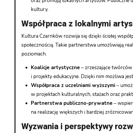
oraz promują lokalnych artystów. Publiczne 
kultury.
Współpraca z lokalnymi artys
Kultura Czarnków rozwija się dzięki ścisłej współ
społecznością. Takie partnerstwa umożliwiają re
poziomach.
Koalicje artystyczne
– zrzeszające twórców 
i projekty edukacyjne. Dzięki nim możliwa je
Współpraca z uczelniami wyższymi
– umożl
w projektach kulturalnych, stażach oraz pra
Partnerstwa publiczno-prywatne
– wspiera
na realizację większych i bardziej zróżnicow
Wyzwania i perspektywy rozw