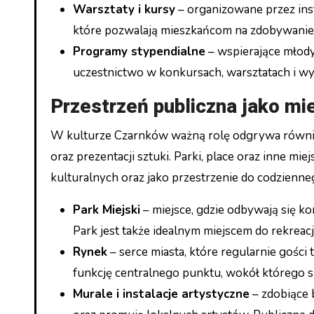
Warsztaty i kursy
– organizowane przez insty
które pozwalają mieszkańcom na zdobywanie n
Programy stypendialne
– wspierające młodyc
uczestnictwo w konkursach, warsztatach i 
Przestrzeń publiczna jako mi
W kulturze Czarnków ważną rolę odgrywa również 
oraz prezentacji sztuki. Parki, place oraz inne m
kulturalnych oraz jako przestrzenie do codzienne
Park Miejski
– miejsce, gdzie odbywają się k
Park jest także idealnym miejscem do rekreac
Rynek
– serce miasta, które regularnie gości
funkcję centralnego punktu, wokół którego s
Murale i instalacje artystyczne
– zdobiące 