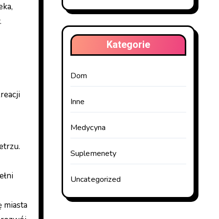
eka,
.
Kategorie
Dom
reacji
Inne
Medycyna
etrzu.
Suplemenety
ełni
Uncategorized
ę miasta