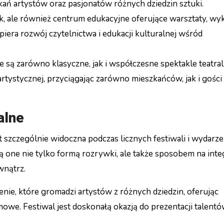
kań artystów oraz pasjonatów różnych dziedzin sztuki.
ek, ale również centrum edukacyjne oferujące warsztaty, wyk
piera rozwój czytelnictwa i edukacji kulturalnej wśród
 są zarówno klasyczne, jak i współczesne spektakle teatral
rtystycznej, przyciągając zarówno mieszkańców, jak i gości
alne
t szczególnie widoczna podczas licznych festiwali i wydarz
Są one nie tylko formą rozrywki, ale także sposobem na inte
wnątrz.
nie, które gromadzi artystów z różnych dziedzin, oferując
mowe. Festiwal jest doskonałą okazją do prezentacji talent