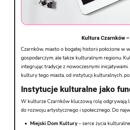
Kultura Czarnków –
Czarnków, miasto o bogatej historii położone w województwie wielkopolskim, jest nie tylko ważnym ośrodkiem
gospodarczym, ale także kulturalnym regionu. K
integrując tradycje z nowoczesnymi inicjatywami
kultury tego miasta, od instytucji kulturalnych, p
Instytucje kulturalne jako f
W kulturze Czarnków kluczową rolę odgrywają lic
do rozwoju artystycznego i społecznego. Do najwa
Miejski Dom Kultury
– serce życia kulturaln