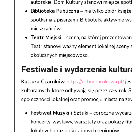
autorskie. Dom Kultury stanowi miejsce spot
Biblioteka Publiczna
– nie tylko zbiór książ
spotkania z pisarzami. Biblioteka aktywnie ws
mieszkańców.
Teatr Miejski
– scena, na której prezentowane
Teatr stanowi ważny element lokalnej sceny a
okolicznych miejscowości.
Festiwale i wydarzenia kultur
Kultura Czarnków
https://uchoczarnkowa.pl/
j
es
kulturalnych, które odbywają się przez cały rok. 
społeczności lokalnej oraz promocję miasta na ze
Festiwal Muzyki i Sztuki
– coroczne wydarze
koncerty, wystawy, warsztaty oraz pokazy fil
lokalnych oraz gości z innych regionów.