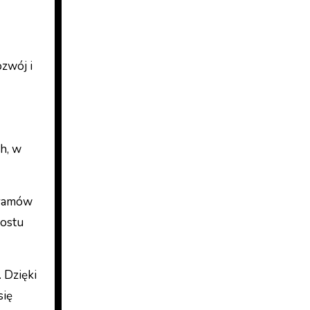
ozwój i
h, w
gramów
rostu
 Dzięki
się