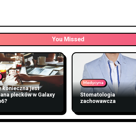
You Missed
Medycyna
y konieczna jest
ana plecków w Galaxy
Stomatologia
p6?
zachowawcza