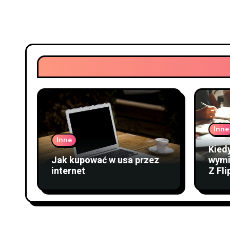
Inne
Inne
Kied
Jak kupować w usa przez
wymi
internet
Z Fli