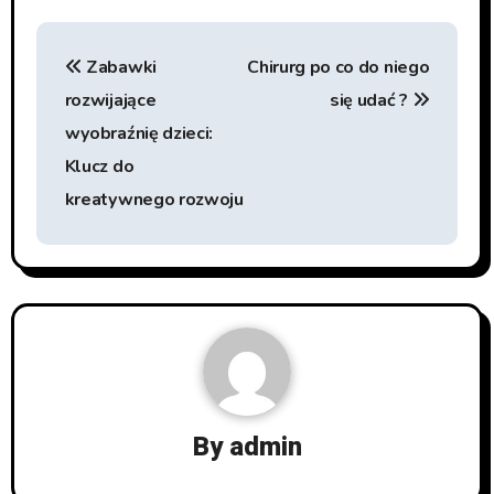
Nawigacja
Zabawki
Chirurg po co do niego
wpisu
rozwijające
się udać ?
wyobraźnię dzieci:
Klucz do
kreatywnego rozwoju
By
admin