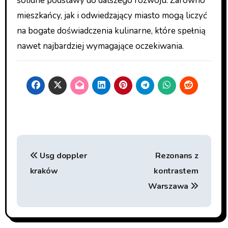
solidne podstawy do dalszego rozwoju. Zarówno
mieszkańcy, jak i odwiedzający miasto mogą liczyć
na bogate doświadczenia kulinarne, które spełnią
nawet najbardziej wymagające oczekiwania.
Nawigacja
Usg doppler
Rezonans z
wpisu
kraków
kontrastem
Warszawa