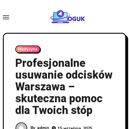
Skip
to
content
Medycyna
Profesjonalne
usuwanie odcisków
Warszawa –
skuteczna pomoc
dla Twoich stóp
By
admin
15 września, 2025