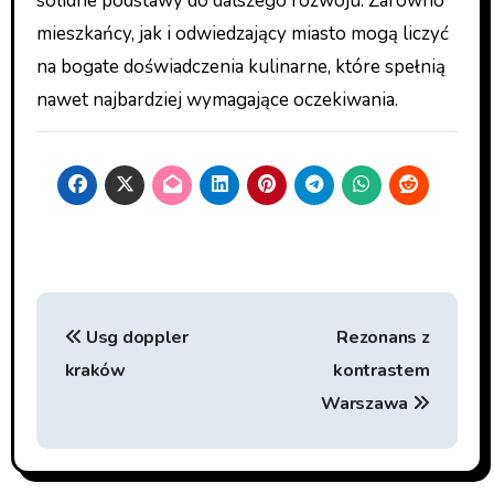
solidne podstawy do dalszego rozwoju. Zarówno
mieszkańcy, jak i odwiedzający miasto mogą liczyć
na bogate doświadczenia kulinarne, które spełnią
nawet najbardziej wymagające oczekiwania.
Nawigacja
Usg doppler
Rezonans z
wpisu
kraków
kontrastem
Warszawa